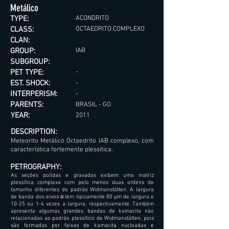
Metálico
TYPE:
ACONDRITO
CLASS:
OCTAEDRITO COMPLEXO
CLAN:
GROUP:
IAB
SUBGROUP:
PET TYPE:
-
EST. SHOCK:
-
INTERPERISM:
-
PARENTS:
BRASIL - GO
YEAR:
2011
DESCRIPTION:
Meteorito Metálico Octaedrito IAB complexo, com
característica fortemente plessítica.
PETROGRAPHY:
As seções polidas e gravadas exibem uma matriz
plessítica complexa com pelo menos duas ordens de
tamanho diferentes do padrão Widmanstätten. A largura
de banda dos eixos α tem tipicamente 80 µm de largura e
10-25 ou 1-4 vezes a largura, respectivamente. Também
apresenta algumas grandes bandas de kamacita não
relacionadas ao padrão plessítico de Widmanstätten, pois
são formadas por faixas de kamacita nucleadas e