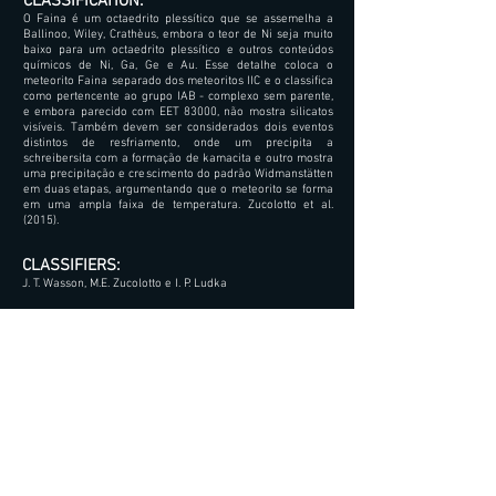
CLASSIFICATION:
O Faina é um octaedrito plessítico que se assemelha a
Ballinoo, Wiley, Crathèus, embora o teor de Ni seja muito
baixo para um octaedrito plessítico e outros conteúdos
químicos de Ni, Ga, Ge e Au. Esse detalhe coloca o
meteorito Faina separado dos meteoritos IIC e o classifica
como pertencente ao grupo IAB - complexo sem parente,
e embora parecido com EET 83000, não mostra silicatos
visíveis. Também devem ser considerados dois eventos
distintos de resfriamento, onde um precipita a
schreibersita com a formação de kamacita e outro mostra
uma precipitação e crescimento do padrão Widmanstätten
em duas etapas, argumentando que o meteorito se forma
em uma ampla faixa de temperatura. Zucolotto et al.
(2015).
CLASSIFIERS:
J. T. Wasson, M.E. Zucolotto e I. P. Ludka
STORY:
Encontrado em um quintal quando o Sr. G. Rodrigues
cavou um buraco para a fossa séptica de sua casa. Ele
suspeitava que a massa fosse um meteorito depois de
assistir a um programa de TV sobre meteoritos. Comprado
por André Moutinho em 31 de agosto de 2013.
BULLETIN DATABASE METEORITICAL LINK