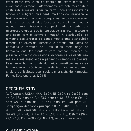
crescimento em torno de cristais de schreibersita. Os
eixos são orientados uniformemente em pelo menos dois
cristais de austenita. A ferrita (ferro ) dos eixos mostra os
limites do subgrão, mas nenhuma linha de Neumann. A
troilita ocorre como poucos pequenos nódulos espaçados.
A largura de banda dos fusos de kamacita foi medida
usando uma imagem composta obtida sob um
microscópio óptico que foi conectado a um computador e
analisado com o software ImageJ. A distribuição de
tamanho das larguras de banda mostra uma distribuição
bimodal de eixos de kamacita. A grande população de
kamacita é formada por uma única rede longa de
kamacita que faz fronteira com campos maiores de
plessita, enquanto os campos menores de kamacita são
mais visíveis associados a pequenos campos de plessita.
Esse tamanho menor de domínios plessíticos às vezes
tem uma orientação incoerente devido a muitos pequenos
cristais de fosfetos que nucleiam cristais de kamacita.
Fonte: Zucolotto et al. (2015).
GEOCHEMISTRY:
(J. T. Wasson, UCLA) INAA: 8,67% Ni; 0,87% de Co; 28 ppm
de Cr; 186 ppm de Cu; 23,4 ppm de Ga; 83 ppm Ge; 13
ppm As; 6 ppm de Ru; 3,91 ppm Ir; 1,40 ppm Au.
Composição das fases principais (I. P. Ludka, IGEO-UFRJ)
WDS/EPMA: kamacita (Ni = 5,56 ± 0,4; Co = 0,61; N = 20),
taenita (Ni = 28,8 ± 1,4; Co = 0,61; N = 16), fosfetos (Ni =
27,7 ± 1,2; P = 16,68 ± 0,7, N = 12), todos em% em peso.